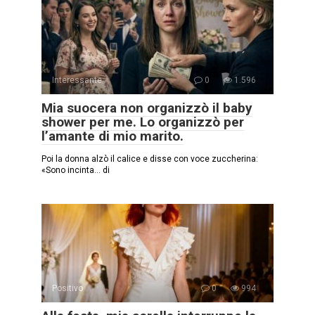
Interessante
0
1.596
Mia suocera non organizzò il baby
shower per me. Lo organizzò per
l’amante di mio marito.
Poi la donna alzò il calice e disse con voce zuccherina:
«Sono incinta… di
Positivo
0
994