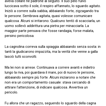
aveva collare né padrone al seguito. Il suo pelo fulvo
luccicava sotto il sole, il respiro affannato, lo sguardo agitato.
Iniziò a correre sulla sabbia, abbaiando forte, zigzagando tra
le persone. Sembrava agitata, quasi volesse comunicare
qualcosa. Alcuni si irritarono. Qualcuno tentò di scacciarla, un
uomo sollevò addirittura una pietra per minacciarla. La
maggior parte pensava che fosse randagia, forse malata,
persino pericolosa.
La cagnolina correva sulla spiaggia abbaiando senza sosta: in
tanti la giudicarono impazzita, ma la verità che venne a galla
lasciò tutti sconvolti.
Ma lei non si arrese. Continuava a correre avanti e indietro
lungo la riva, poi guardava il mare, poi di nuovo le persone,
abbaiando sempre più forte. Alcuni iniziarono a notare che
non era un comportamento casuale: stava cercando di
attirare l’attenzione, di indicare qualcosa. Avvertiva un
pericolo.
Fu allora che un ragazzo, seguendo lo sguardo della cagna