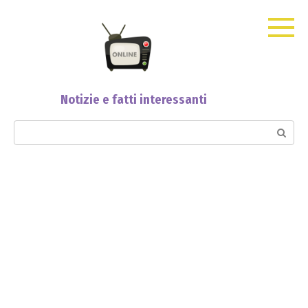
Skip
to
content
Notizie e fatti interessanti
Search: