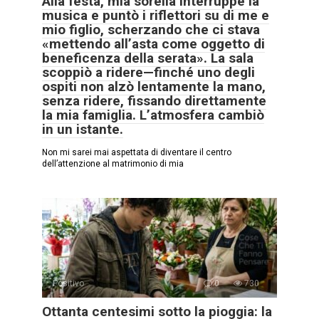
Alla festa, mia sorella interruppe la
musica e puntò i riflettori su di me e
mio figlio, scherzando che ci stava
«mettendo all’asta come oggetto di
beneficenza della serata». La sala
scoppiò a ridere—finché uno degli
ospiti non alzò lentamente la mano,
senza ridere, fissando direttamente
la mia famiglia. L’atmosfera cambiò
in un istante.
Non mi sarei mai aspettata di diventare il centro
dell’attenzione al matrimonio di mia
Positivo
0
730
Ottanta centesimi sotto la pioggia: la