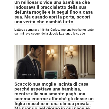
Un milionario vide una bambina che
indossava il braccialetto della sua
defunta moglie e la seguì fino a casa
sua. Ma quando aprì la porta, scoprì
una verità che cambiò tutto.
L’attesa sembrava infinita. Carlos, imprenditore benestante,
camminava seguendo la piccola Luz lungo le strade
Interessante
0
383
Scacciò sua moglie incinta di casa
perché aspettava una bambina,
mentre alla sua amante pagò una
somma enorme affinché gli desse un
figlio maschio in una clinica privata.
Ma proprio nel giorno in cui nacque