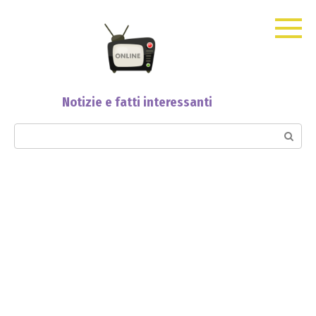
Skip
to
content
Notizie e fatti interessanti
Search: