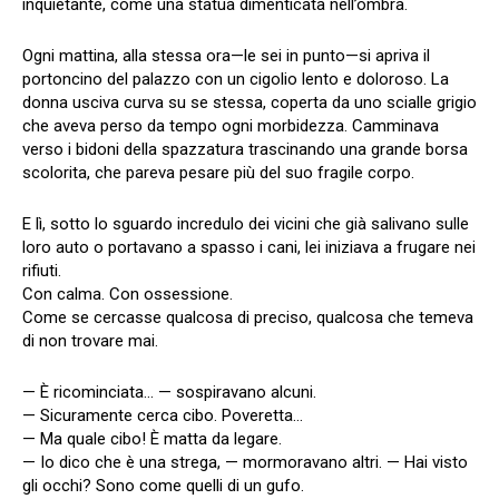
inquietante, come una statua dimenticata nell’ombra.
Ogni mattina, alla stessa ora—le sei in punto—si apriva il
portoncino del palazzo con un cigolio lento e doloroso. La
donna usciva curva su se stessa, coperta da uno scialle grigio
che aveva perso da tempo ogni morbidezza. Camminava
verso i bidoni della spazzatura trascinando una grande borsa
scolorita, che pareva pesare più del suo fragile corpo.
E lì, sotto lo sguardo incredulo dei vicini che già salivano sulle
loro auto o portavano a spasso i cani, lei iniziava a frugare nei
rifiuti.
Con calma. Con ossessione.
Come se cercasse qualcosa di preciso, qualcosa che temeva
di non trovare mai.
— È ricominciata… — sospiravano alcuni.
— Sicuramente cerca cibo. Poveretta…
— Ma quale cibo! È matta da legare.
— Io dico che è una strega, — mormoravano altri. — Hai visto
gli occhi? Sono come quelli di un gufo.