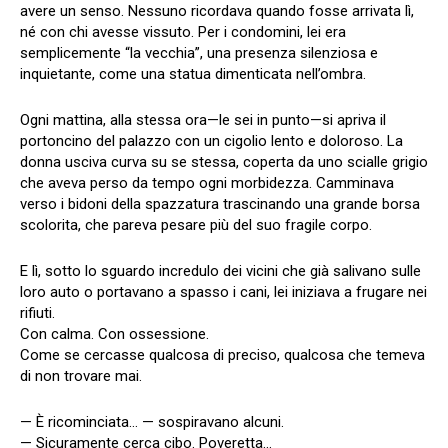
avere un senso. Nessuno ricordava quando fosse arrivata lì,
né con chi avesse vissuto. Per i condomini, lei era
semplicemente “la vecchia”, una presenza silenziosa e
inquietante, come una statua dimenticata nell’ombra.
Ogni mattina, alla stessa ora—le sei in punto—si apriva il
portoncino del palazzo con un cigolio lento e doloroso. La
donna usciva curva su se stessa, coperta da uno scialle grigio
che aveva perso da tempo ogni morbidezza. Camminava
verso i bidoni della spazzatura trascinando una grande borsa
scolorita, che pareva pesare più del suo fragile corpo.
E lì, sotto lo sguardo incredulo dei vicini che già salivano sulle
loro auto o portavano a spasso i cani, lei iniziava a frugare nei
rifiuti.
Con calma. Con ossessione.
Come se cercasse qualcosa di preciso, qualcosa che temeva
di non trovare mai.
— È ricominciata… — sospiravano alcuni.
— Sicuramente cerca cibo. Poveretta…