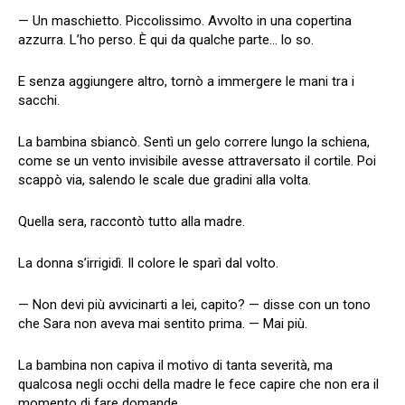
— Un maschietto. Piccolissimo. Avvolto in una copertina
azzurra. L’ho perso. È qui da qualche parte… lo so.
E senza aggiungere altro, tornò a immergere le mani tra i
sacchi.
La bambina sbiancò. Sentì un gelo correre lungo la schiena,
come se un vento invisibile avesse attraversato il cortile. Poi
scappò via, salendo le scale due gradini alla volta.
Quella sera, raccontò tutto alla madre.
La donna s’irrigidì. Il colore le sparì dal volto.
— Non devi più avvicinarti a lei, capito? — disse con un tono
che Sara non aveva mai sentito prima. — Mai più.
La bambina non capiva il motivo di tanta severità, ma
qualcosa negli occhi della madre le fece capire che non era il
momento di fare domande.