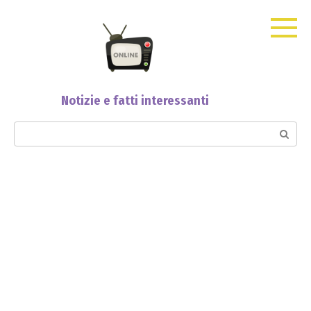
Skip
to
content
Notizie e fatti interessanti
Search: