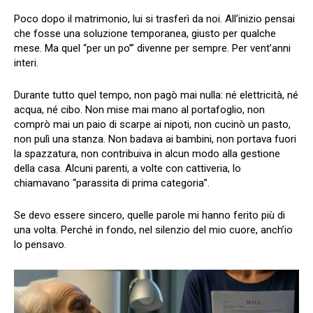
Poco dopo il matrimonio, lui si trasferì da noi. All’inizio pensai
che fosse una soluzione temporanea, giusto per qualche
mese. Ma quel “per un po’” divenne per sempre. Per vent’anni
interi.
Durante tutto quel tempo, non pagò mai nulla: né elettricità, né
acqua, né cibo. Non mise mai mano al portafoglio, non
comprò mai un paio di scarpe ai nipoti, non cucinò un pasto,
non pulì una stanza. Non badava ai bambini, non portava fuori
la spazzatura, non contribuiva in alcun modo alla gestione
della casa. Alcuni parenti, a volte con cattiveria, lo
chiamavano “parassita di prima categoria”.
Se devo essere sincero, quelle parole mi hanno ferito più di
una volta. Perché in fondo, nel silenzio del mio cuore, anch’io
lo pensavo.