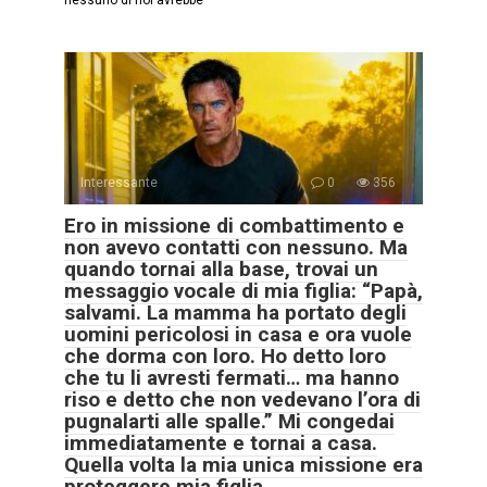
nessuno di noi avrebbe
Interessante
0
356
Ero in missione di combattimento e
non avevo contatti con nessuno. Ma
quando tornai alla base, trovai un
messaggio vocale di mia figlia: “Papà,
salvami. La mamma ha portato degli
uomini pericolosi in casa e ora vuole
che dorma con loro. Ho detto loro
che tu li avresti fermati… ma hanno
riso e detto che non vedevano l’ora di
pugnalarti alle spalle.” Mi congedai
immediatamente e tornai a casa.
Quella volta la mia unica missione era
proteggere mia figlia.