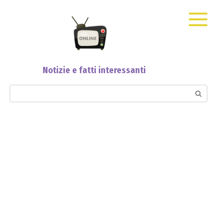
Skip
to
content
Notizie e fatti interessanti
Search: