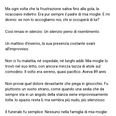
Ma ogni volta che la frustrazione saliva fino alla gola, la
ricacciavo indietro. Era pur sempre il padre di mia moglie. E mi
dicevo: se non lo accogliamo noi, chi si occuperà di lui?
Così rimasi in silenzio. Un silenzio pieno di risentimento.
Un mattino d’inverno, la sua presenza costante svanì
all’improvviso.
Non ci fu malattia, né ospedale, né lunghi addii. Mia moglie lo
trovò nel suo letto, con ancora mezza tazza di atole sul
comodino. Il volto era sereno, quasi pacifico. Aveva 89 anni.
Non provai quel dolore devastante che piega in ginocchio. Fu
piuttosto un vuoto strano, come quando una sedia che da
sempre sta in un angolo della stanza viene improvvisamente
tolta: lo spazio resta lì, ma sembra più nudo, più silenzioso.
Il funerale fu semplice. Nessuno nella famiglia di mia moglie