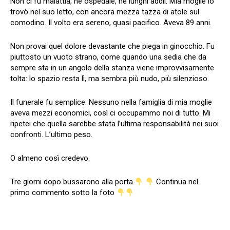
Non ci fu malattia, né ospedale, né lunghi addii. Mia moglie lo
trovò nel suo letto, con ancora mezza tazza di atole sul
comodino. Il volto era sereno, quasi pacifico. Aveva 89 anni.
Non provai quel dolore devastante che piega in ginocchio. Fu
piuttosto un vuoto strano, come quando una sedia che da
sempre sta in un angolo della stanza viene improvvisamente
tolta: lo spazio resta lì, ma sembra più nudo, più silenzioso.
Il funerale fu semplice. Nessuno nella famiglia di mia moglie
aveva mezzi economici, così ci occupammo noi di tutto. Mi
ripetei che quella sarebbe stata l’ultima responsabilità nei suoi
confronti. L’ultimo peso.
O almeno così credevo.
Tre giorni dopo bussarono alla porta.
Continua nel
primo commento sotto la foto