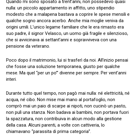
Quando mi sono sposato a trent’anni, non possedevo quasi
nulla: un piccolo appartamento in affitto, uno stipendio
modesto che a malapena bastava a coprire le spese mensili e
qualche sogno ancora acerbo. Anche mia moglie veniva da
origini umili. L’unico legame familiare che le era rimasto era
suo padre, il signor Velasco, un uomo già fragile e silenzioso,
che si avvicinava ai settant’anni e sopravviveva con una
pensione da veterano.
Poco dopo il matrimonio, lui si trasferì da noi. All’inizio pensai
che fosse una soluzione temporanea, giusto per qualche
mese. Ma quel “per un po’” divenne per sempre. Per vent’anni
interi.
Durante tutto quel tempo, non pagò mai nulla: né elettricità, né
acqua, né cibo. Non mise mai mano al portafoglio, non
comprò mai un paio di scarpe ai nipoti, non cucinò un pasto,
non pulì una stanza. Non badava ai bambini, non portava fuori
la spazzatura, non contribuiva in alcun modo alla gestione
della casa. Alcuni parenti, a volte con cattiveria, lo
chiamavano “parassita di prima categoria”.