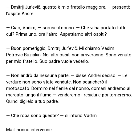
— Dmitrij Jur’evič, questo è mio fratello maggiore, — presentò
l’ospite Andrei.
— Ciao, Vadim, — sorrise il nonno. — Che vi ha portato tutti
qui? Prima uno, ora l’altro. Aspettiamo altri ospiti?
— Buon pomeriggio, Dmitrij Jur’evič. Mi chiamo Vadim
Petrovic Buziakin. No, altri ospiti non arriveranno. Sono venuto
per mio fratello. Suo padre vuole vederlo.
— Non andrò da nessuna parte, — disse Andrei deciso. — Le
verdure non sono state vendute. Non scaricherò il
motoscafo. Dormirò nel fienile dal nonno, domani andremo al
mercato lungo il fiume — venderemo i residui e poi torneremo.
Quindi diglielo a tuo padre.
— Che roba sono queste? — si infuriò Vadim.
Ma il nonno intervenne: