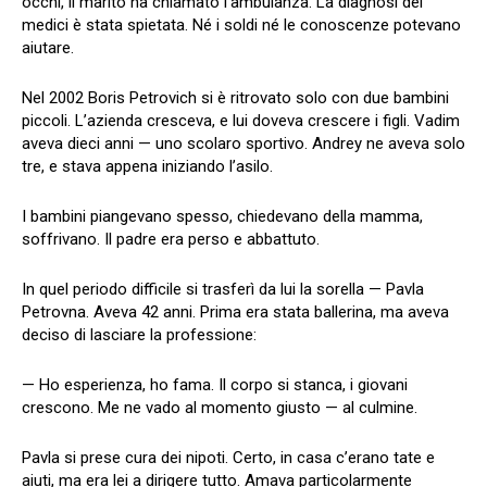
occhi, il marito ha chiamato l’ambulanza. La diagnosi dei
medici è stata spietata. Né i soldi né le conoscenze potevano
aiutare.
Nel 2002 Boris Petrovich si è ritrovato solo con due bambini
piccoli. L’azienda cresceva, e lui doveva crescere i figli. Vadim
aveva dieci anni — uno scolaro sportivo. Andrey ne aveva solo
tre, e stava appena iniziando l’asilo.
I bambini piangevano spesso, chiedevano della mamma,
soffrivano. Il padre era perso e abbattuto.
In quel periodo difficile si trasferì da lui la sorella — Pavla
Petrovna. Aveva 42 anni. Prima era stata ballerina, ma aveva
deciso di lasciare la professione:
— Ho esperienza, ho fama. Il corpo si stanca, i giovani
crescono. Me ne vado al momento giusto — al culmine.
Pavla si prese cura dei nipoti. Certo, in casa c’erano tate e
aiuti, ma era lei a dirigere tutto. Amava particolarmente