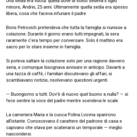
Una sedia era vuota: quella dove di solito sedeva il figlio
minore, Andrei, 25 anni. Ultimamente quella sedia era spesso
libera, cosa che faceva infuriare il padre.
Boris Petrovich pretendeva che tutta la famiglia si riunisse a
colazione. Durante il giorno erano tutti impegnati, la sera
raramente c’era tempo per conversare. Solo il mattino era
sacro per lo stare insieme in famiglia.
Si poteva saltare la colazione solo per una ragione davvero
seria, e comunque bisognava avvisare in anticipo. Davanti a
una tazza di caffè, i familiari discutevano gli affari, si
scambiavano notizie, risolvevano questioni urgenti.
— Buongiorno a tutti. Dov’è di nuovo quel buono a nulla? — si
fece sentire la voce del padre mentre scendeva le scale.
La cameriera Maria e la cuoca Polina Lvovna sparirono
all’istante. Conoscevano il carattere del padrone di casa e
capivano che stava per scatenarsi un temporale — meglio
nascondersi.