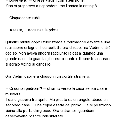
— Dove vive? — chiese Vadim con attenzione.
Zina si preparava a rispondere, ma l’amica la anticipò:
— Cinquecento rubli.
— A testa, — aggiunse la prima.
Quindici minuti dopo i fuoristrada si fermarono davanti a una
recinzione di legno. Il cancelletto era chiuso, ma Vadim entrò
deciso. Non aveva ancora raggiunto la casa, quando una
grande cane da guardia gli corse incontro. Il cane lo annusò e
si sdraiò vicino al cancello.
Ora Vadim capì: era chiuso in un cortile straniero.
— Ci sono i padroni?! — chiamò verso la casa senza osare
muoversi.
Il cane giaceva tranquillo. Ma presto da un angolo sbucò un
secondo cane — una copia esatta del primo — e si posizionò
vicino alla porta d’ingresso. Ora entrambi i guardiani
osservavano l’ospite indesiderato.