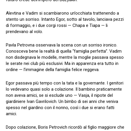
Alevtina e Vadim si scambiarono un’occhiata trattenendo a
stento un sorriso. Intanto Egor, sotto al tavolo, lanciava pezzi
di formaggio, e i due corgi rossi — Chapa e Tiapa — li
prendevano al volo.
Pavla Petrovna osservava la scena con un sorriso ironico.
Conosceva bene la realtà di quella “famiglia perfetta”. Vadim
non disdegnava le modelle, mentre la moglie passava spesso
le serate nei club più esclusivi. Ma in apparenza era tutto in
ordine — l’immagine della famiglia felice reggeva.
Egor passava più tempo con la tata e la governante. I genitori
lo vedevano quasi solo a colazione. Il bambino praticamente
non aveva amici, se si esclude uno — Vasja, il nipote del
giardiniere Ivan Gavrilovich. Un bimbo di sei anni che veniva
spesso nel giardino con il nonno, così i due si erano fatti
amici.
Dopo colazione, Boris Petrovich ricordò al figlio maggiore che