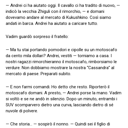
— Andrei ci ha aiutato oggi. Il cavallo ci ha tradito di nuovo, —
indicò la vecchia Zhiguli con il rimorchio, — e domani
dovevamo andare al mercato di Kukushkino. Così siamo
andati in barca. Andrei ha aiutato a caricare tutto.
Vadim guardò sorpreso il fratello:
— Ma tu stai portando pomodori e cipolle su un motoscafo
da cento mila dollari? Andrei, vestiti — torniamo a casa. I
nostri ragazzi rimorchieranno il motoscafo, rimborsiamo le
verdure. Non dobbiamo mostrare la nostra “Cassandra” al
mercato di paese. Preparati subito.
— E non farmi comandi. Ho detto che resto. Riporterò il
motoscafo domani. A presto, — Andrei porse la mano. Vadim
si voltò e se ne andò in silenzio. Dopo un minuto, entrambi i
SUV scomparvero dietro una curva, lasciando dietro di sé
nuvole di polvere.
— Che storia… — sospirò il nonno. — Quindi sei il figlio di