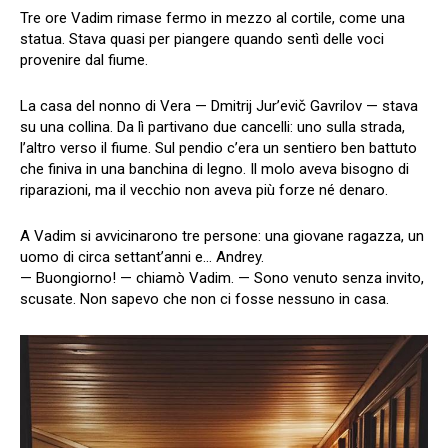
Tre ore Vadim rimase fermo in mezzo al cortile, come una
statua. Stava quasi per piangere quando sentì delle voci
provenire dal fiume.
La casa del nonno di Vera — Dmitrij Jur’evič Gavrilov — stava
su una collina. Da lì partivano due cancelli: uno sulla strada,
l’altro verso il fiume. Sul pendio c’era un sentiero ben battuto
che finiva in una banchina di legno. Il molo aveva bisogno di
riparazioni, ma il vecchio non aveva più forze né denaro.
A Vadim si avvicinarono tre persone: una giovane ragazza, un
uomo di circa settant’anni e… Andrey.
— Buongiorno! — chiamò Vadim. — Sono venuto senza invito,
scusate. Non sapevo che non ci fosse nessuno in casa.