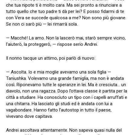
che tua nipote ti è molto cara. Ma sei pronto a rinunciare a
tutto quello che tuo padre ti dà per lei? E posso fidarmi di te
con Vera se succede qualcosa a me? Non sono più giovane.
Se non ci sarò più — lei rimarrà sola.
— Macché! La amo. Non la lascerò mai, starò sempre vicino,
l’aiuterò, la proteggerò, — rispose serio Andrei.
Il nonno tacque un attimo, poi parlò di nuovo:
— Ascolta. Io e mia moglie avevamo una sola figlia —
Taniushka. Volevamo una grande famiglia, ma non è andata
così. Riponevamo tutte le speranze in lei. Ma è cresciuta… un
diavolo, non una ragazza. Dopo l’ottava classe è partita per la
città a studiare. Ha conosciuto un tipo con i capelli arruffati e
una chitarra. Ha lasciato gli studi ed è andata con lui a
vagabondare. Hanno fatto l’autostop in tutto il paese,
vivevano dove capitava.
Andrei ascoltava attentamente. Non sapeva quasi nulla del