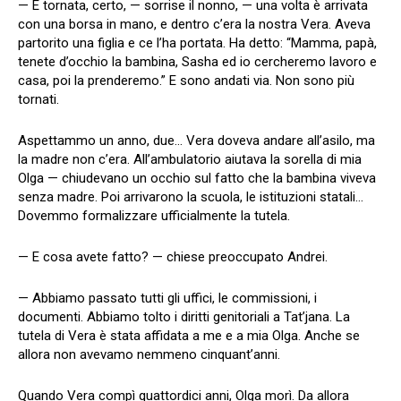
— È tornata, certo, — sorrise il nonno, — una volta è arrivata
con una borsa in mano, e dentro c’era la nostra Vera. Aveva
partorito una figlia e ce l’ha portata. Ha detto: “Mamma, papà,
tenete d’occhio la bambina, Sasha ed io cercheremo lavoro e
casa, poi la prenderemo.” E sono andati via. Non sono più
tornati.
Aspettammo un anno, due… Vera doveva andare all’asilo, ma
la madre non c’era. All’ambulatorio aiutava la sorella di mia
Olga — chiudevano un occhio sul fatto che la bambina viveva
senza madre. Poi arrivarono la scuola, le istituzioni statali…
Dovemmo formalizzare ufficialmente la tutela.
— E cosa avete fatto? — chiese preoccupato Andrei.
— Abbiamo passato tutti gli uffici, le commissioni, i
documenti. Abbiamo tolto i diritti genitoriali a Tat’jana. La
tutela di Vera è stata affidata a me e a mia Olga. Anche se
allora non avevamo nemmeno cinquant’anni.
Quando Vera compì quattordici anni, Olga morì. Da allora