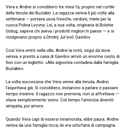
Vera e Andrei si conobbero tre mesi fa, proprio nel cortile
della tenuta dei Buziakin. La ragazza veniva lì più volte alla
settimana — portava uova fresche, verdure, miele per la
cuoca Polina Lvovna. Lei, a sua volta, originaria di Bolshie
Ustiug, sapeva chi aveva i prodotti migliori in paese — e si
rivolgevano proprio a Dmitrij Jur’evič Gavrilov.
Così Vera entrò nella villa. Andrei la notò, seguì da dove
veniva, e presto a casa di Gavrilov arrivò un enorme cesto di
fiori con un biglietto: «Alla signorina contadina dalla famiglia
Buziakin».
La volta successiva che Vera venne alla tenuta, Andrei
l’aspettava già. Si conobbero, iniziarono a parlare e passare
tempo insieme. Il ragazzo non premeva, non si affrettava —
stava semplicemente vicino. Col tempo l’amicizia diventò
simpatia, poi amore.
Quando Vera capì di essersi innamorata, ebbe paura. Andrei
veniva da una famiglia ricca, lei era un’orfana di campagna.