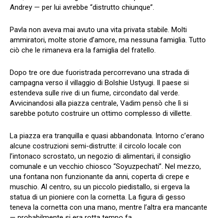
Andrey — per lui avrebbe “distrutto chiunque”.
Pavla non aveva mai avuto una vita privata stabile. Molti
ammiratori, molte storie d’amore, ma nessuna famiglia. Tutto
ciò che le rimaneva era la famiglia del fratello.
Dopo tre ore due fuoristrada percorrevano una strada di
campagna verso il villaggio di Bolshie Ustyugi. Il paese si
estendeva sulle rive di un fiume, circondato dal verde.
Avvicinandosi alla piazza centrale, Vadim pensò che lì si
sarebbe potuto costruire un ottimo complesso di villette.
La piazza era tranquilla e quasi abbandonata. Intorno c’erano
alcune costruzioni semi-distrutte: il circolo locale con
l’intonaco scrostato, un negozio di alimentari, il consiglio
comunale e un vecchio chiosco “Soyuzpechati”. Nel mezzo,
una fontana non funzionante da anni, coperta di crepe e
muschio. Al centro, su un piccolo piedistallo, si ergeva la
statua di un pioniere con la cornetta. La figura di gesso
teneva la cornetta con una mano, mentre l’altra era mancante
— probabilmente si era rotta tempo fa.