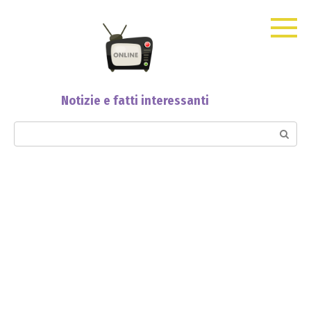
Skip
to
content
Notizie e fatti interessanti
Search: