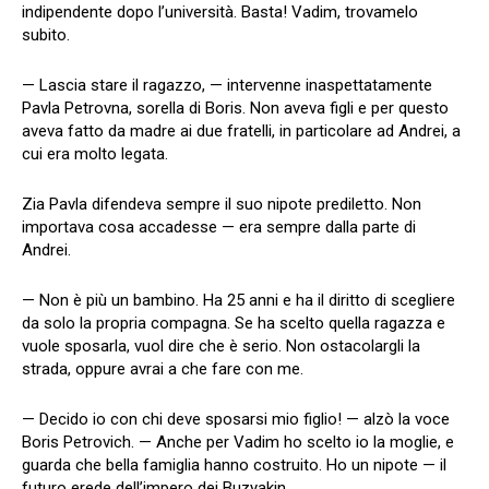
indipendente dopo l’università. Basta! Vadim, trovamelo
subito.
— Lascia stare il ragazzo, — intervenne inaspettatamente
Pavla Petrovna, sorella di Boris. Non aveva figli e per questo
aveva fatto da madre ai due fratelli, in particolare ad Andrei, a
cui era molto legata.
Zia Pavla difendeva sempre il suo nipote prediletto. Non
importava cosa accadesse — era sempre dalla parte di
Andrei.
— Non è più un bambino. Ha 25 anni e ha il diritto di scegliere
da solo la propria compagna. Se ha scelto quella ragazza e
vuole sposarla, vuol dire che è serio. Non ostacolargli la
strada, oppure avrai a che fare con me.
— Decido io con chi deve sposarsi mio figlio! — alzò la voce
Boris Petrovich. — Anche per Vadim ho scelto io la moglie, e
guarda che bella famiglia hanno costruito. Ho un nipote — il
futuro erede dell’impero dei Buzyakin.