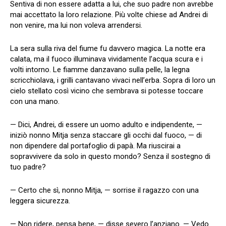
Sentiva di non essere adatta a lui, che suo padre non avrebbe
mai accettato la loro relazione. Più volte chiese ad Andrei di
non venire, ma lui non voleva arrendersi.
La sera sulla riva del fiume fu davvero magica. La notte era
calata, ma il fuoco illuminava vividamente l’acqua scura e i
volti intorno. Le fiamme danzavano sulla pelle, la legna
scricchiolava, i grilli cantavano vivaci nell’erba. Sopra di loro un
cielo stellato così vicino che sembrava si potesse toccare
con una mano.
— Dici, Andrei, di essere un uomo adulto e indipendente, —
iniziò nonno Mitja senza staccare gli occhi dal fuoco, — di
non dipendere dal portafoglio di papà. Ma riuscirai a
sopravvivere da solo in questo mondo? Senza il sostegno di
tuo padre?
— Certo che sì, nonno Mitja, — sorrise il ragazzo con una
leggera sicurezza.
— Non ridere, pensa bene, — disse severo l’anziano. — Vedo