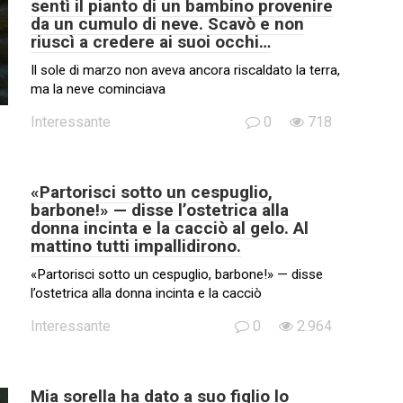
sentì il pianto di un bambino provenire
da un cumulo di neve. Scavò e non
riuscì a credere ai suoi occhi…
Il sole di marzo non aveva ancora riscaldato la terra,
ma la neve cominciava
Interessante
0
718
«Partorisci sotto un cespuglio,
barbone!» — disse l’ostetrica alla
donna incinta e la cacciò al gelo. Al
mattino tutti impallidirono.
«Partorisci sotto un cespuglio, barbone!» — disse
l’ostetrica alla donna incinta e la cacciò
Interessante
0
2.964
Mia sorella ha dato a suo figlio lo