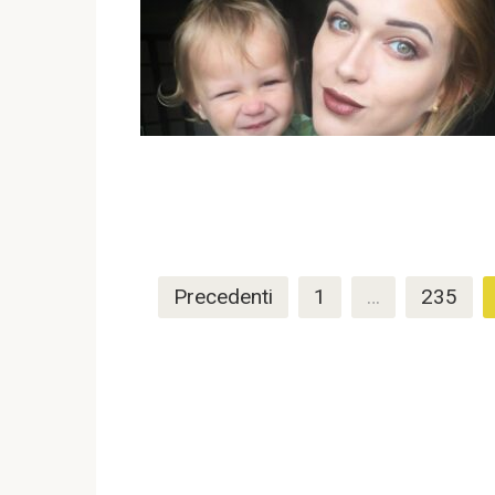
Paginazione
Precedenti
1
…
235
degli
articoli