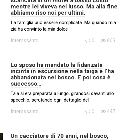
scaricata in un motel a basso costo
mentre lei viveva nel lusso. Ma alla fine
abbiamo riso noi per ultimi.
La famiglia può essere complicata. Ma quando mia
zia ha convinto la mia dolce
Interessante
0
863
Lo sposo ha mandato la fidanzata
incinta in escursione nella taiga e l’ha
abbandonata nel bosco. E poi cosa è
successo…
Taia si era preparata a lungo, girandosi davanti allo
specchio, scrutando ogni dettaglio del
Interessante
0
447
Un cacciatore di 70 anni, nel bosco,