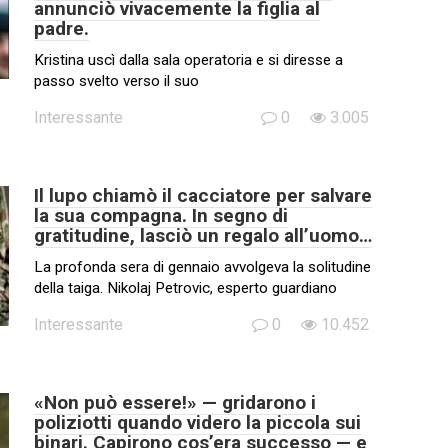
annunciò vivacemente la figlia al
padre.
Kristina uscì dalla sala operatoria e si diresse a
passo svelto verso il suo
Interessante
0
3.005
Il lupo chiamò il cacciatore per salvare
la sua compagna. In segno di
gratitudine, lasciò un regalo all’uomo…
La profonda sera di gennaio avvolgeva la solitudine
della taiga. Nikolaj Petrovic, esperto guardiano
Interessante
0
10.452
«Non può essere!» — gridarono i
poliziotti quando videro la piccola sui
binari. Capirono cos’era successo — e