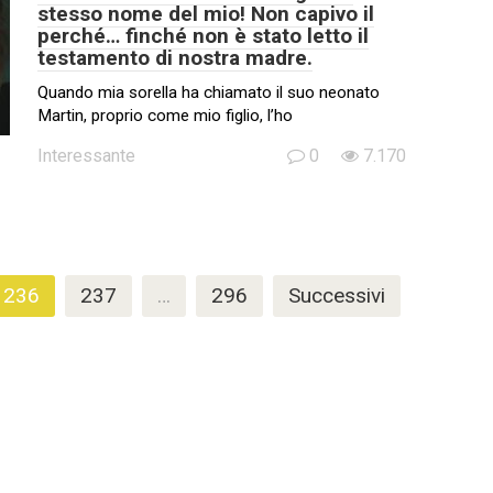
stesso nome del mio! Non capivo il
perché… finché non è stato letto il
testamento di nostra madre.
Quando mia sorella ha chiamato il suo neonato
Martin, proprio come mio figlio, l’ho
Interessante
0
7.170
236
237
…
296
Successivi