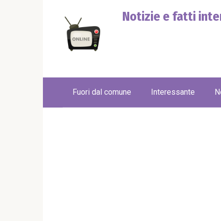
Skip
Notizie e fatti int
to
content
Fuori dal comune
Interessante
N